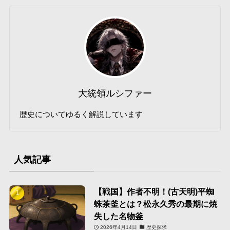
大統領ルシファー
歴史についてゆるく解説しています
人気記事
【戦国】作者不明！(古天明)平蜘
蛛茶釜とは？松永久秀の最期に焼
失した名物釜
2026年4月14日
歴史探求