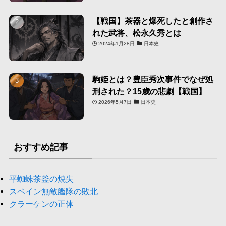
【戦国】茶器と爆死したと創作さ
れた武将、松永久秀とは
2024年1月28日
日本史
駒姫とは？豊臣秀次事件でなぜ処
刑された？15歳の悲劇【戦国】
2026年5月7日
日本史
おすすめ記事
平蜘蛛茶釜の焼失
スペイン無敵艦隊の敗北
クラーケンの正体