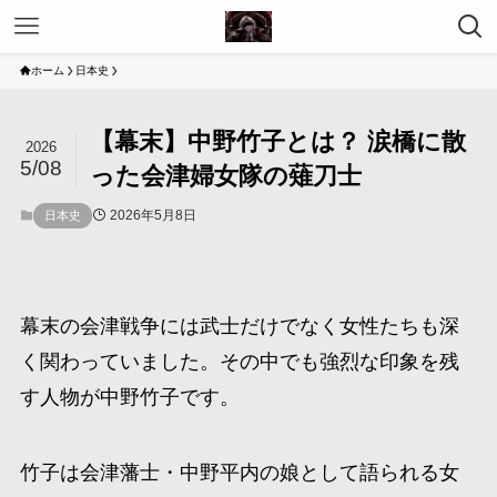
ホーム
日本史
【幕末】中野竹子とは？ 涙橋に散
2026
5/08
った会津婦女隊の薙刀士
2026年5月8日
日本史
幕末の会津戦争には武士だけでなく女性たちも深
く関わっていました。その中でも強烈な印象を残
す人物が中野竹子です。
竹子は会津藩士・中野平内の娘として語られる女