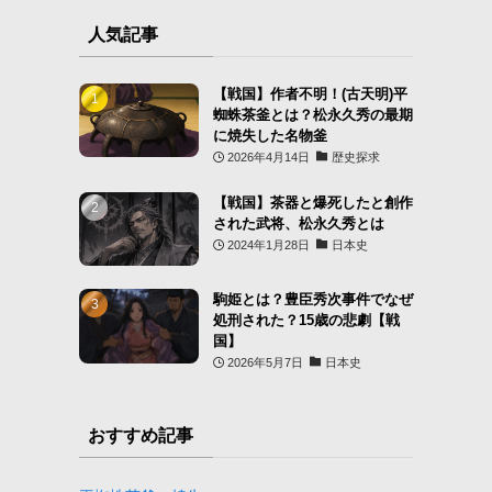
人気記事
【戦国】作者不明！(古天明)平
蜘蛛茶釜とは？松永久秀の最期
に焼失した名物釜
2026年4月14日
歴史探求
【戦国】茶器と爆死したと創作
された武将、松永久秀とは
2024年1月28日
日本史
駒姫とは？豊臣秀次事件でなぜ
処刑された？15歳の悲劇【戦
国】
2026年5月7日
日本史
おすすめ記事